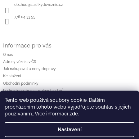
a
obchod
@
zasilkydoveznic.cz
t
í
776 04 33 55
Informace pro vás
O nás
Adresy věznic v ČR
Jak nakupovat a ceny dopravy
Ke stažení
Obchodní podmínky
Podmínky ochrany osobních údajů
Tento web používá soubory cookie. Dalším
procházením tohoto webu vyjadřujete souhlas s jejich
Vyhledávání
používáním.. Více informací
zde
.
Hledat
Nastavení