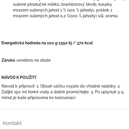
sušené plnotučné mléko, bramborový škrob, kousky
mrazem sušených jahod 1 % (100 % jahody), prášek z
mrazem sušených jahod 0,2 %(100 % jahody) sůl, aroma.
Energetická hodnota na 100 g 1550 kj / 370 kcal
Záruka
:uvedeno na obale
NÁVOD K POUŽITÍ
Návod k přípravě: 1. Obsah sáčku vsypte do vhodné nádoby. 2.
Zalijte 150 ml horké vody a dobře promíchejte. 3. Po uplynutí 3-5
minut je kaše připravena ke konzumaci
Z
á
Kontakt
p