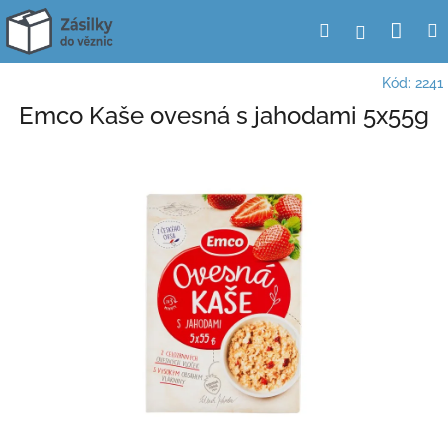
Přejít
Nák
Hledat
Přihlášení
na
obsah
koší
Kód:
2241
Emco Kaše ovesná s jahodami 5x55g