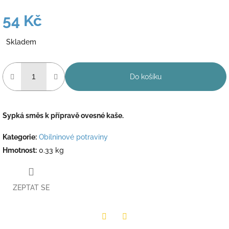
54 Kč
Měrná
Skladem
cena:
Do košíku
Sypká směs k přípravě ovesné kaše.
Kategorie
:
Obilninové potraviny
Hmotnost
:
0.33 kg
ZEPTAT SE