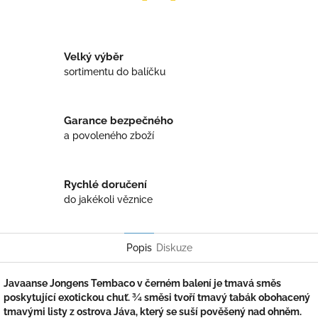
Twitter
Facebook
Velký výběr
sortimentu do balíčku
Garance bezpečného
a povoleného zboží
Rychlé doručení
do jakékoli věznice
Popis
Diskuze
Javaanse Jongens Tembaco v černém balení je tmavá směs
poskytující exotickou chuť. ¾ směsi tvoří tmavý tabák obohacený
tmavými listy z ostrova Jáva, který se suší pověšený nad ohněm.