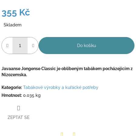
355 Kč
Měrná
Skladem
cena:
Do košíku
Javaanse Jongense Classic je oblíbeným tabákem pocházejícím z
Nizozemska.
Kategorie
:
Tabákové výrobky a kuřácké potřeby
Hmotnost
:
0.035 kg
ZEPTAT SE