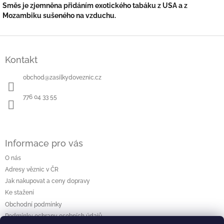
Směs je zjemněna přidáním exotického tabáku z USA a z
Mozambiku sušeného na vzduchu.
Z
á
Kontakt
p
a
obchod
@
zasilkydoveznic.cz
t
í
776 04 33 55
Informace pro vás
O nás
Adresy věznic v ČR
Jak nakupovat a ceny dopravy
Ke stažení
Obchodní podmínky
Podmínky ochrany osobních údajů