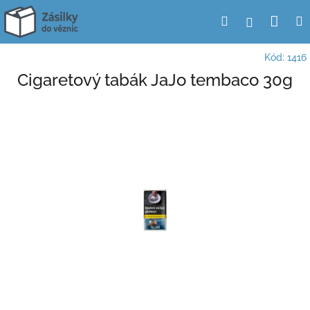
Přejít
Nák
Hledat
Přihlášení
na
obsah
koší
Kód:
1416
Cigaretový tabák JaJo tembaco 30g