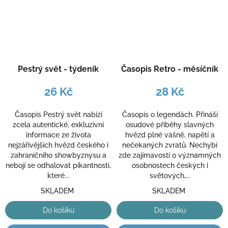
Pestrý svět - týdeník
Časopis Retro - měsíčník
26 Kč
28 Kč
Časopis Pestrý svět nabízí
Časopis o legendách. Přináší
zcela autentické, exkluzivní
osudové příběhy slavných
informace ze života
hvězd plné vášně, napětí a
nejzářivějších hvězd českého i
nečekaných zvratů. Nechybí
zahraničního showbyznysu a
zde zajímavosti o významných
nebojí se odhalovat pikantnosti,
osobnostech českých i
které...
světových,...
SKLADEM
SKLADEM
Do košíku
Do košíku