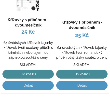
Křížovky s příběhem -
Křížovky s příběhem -
dvouměsíčník
dvouměsíčník
25 Kč
25 Kč
64 švédských křížovek tajenky
64 švédských křížovek tajenky
křížovek tvoří ucelený příběh s
křížovek tvoří romantický
kriminální nebo tajemnou
příběh plný lásky soutěž o ceny
zápletkou soutěž o ceny
SKLADEM
SKLADEM
Do košíku
Do košíku
Detail
Detail