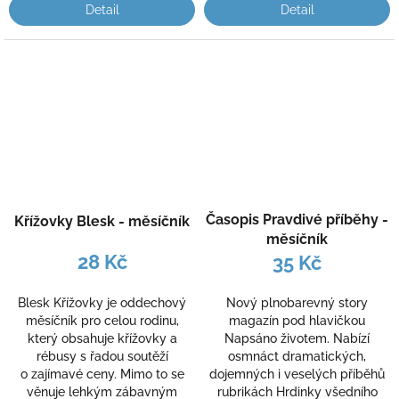
Detail
Detail
Časopis Pravdivé příběhy -
Křížovky Blesk - měsíčník
měsíčník
28 Kč
35 Kč
Blesk Křížovky je oddechový
Nový plnobarevný story
měsíčník pro celou rodinu,
magazín pod hlavičkou
který obsahuje křížovky a
Napsáno životem. Nabízí
rébusy s řadou soutěží
osmnáct dramatických,
o zajímavé ceny. Mimo to se
dojemných i veselých příběhů
věnuje lehkým zábavným
rubrikách Hrdinky všedního