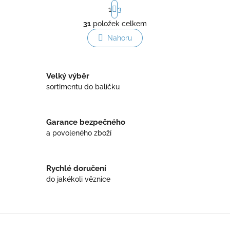
S
1
3
t
O
r
31
položek celkem
v
á
l
Nahoru
n
á
k
o
d
v
a
á
Velký výběr
c
n
í
sortimentu do balíčku
í
p
r
v
Garance bezpečného
k
a povoleného zboží
y
v
ý
p
Rychlé doručení
i
do jakékoli věznice
s
u
Z