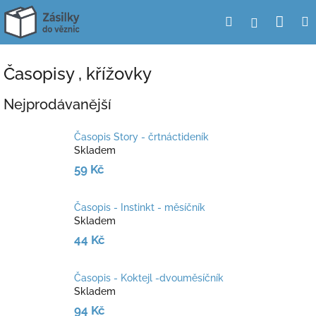
Přejít
Nák
Hledat
Přihlášení
na
obsah
koší
Časopisy , křížovky
Nejprodávanější
Časopis Story - črtnáctideník
Skladem
59 Kč
Časopis - Instinkt - měsíčník
Skladem
44 Kč
Časopis - Koktejl -dvouměsíčník
Skladem
94 Kč