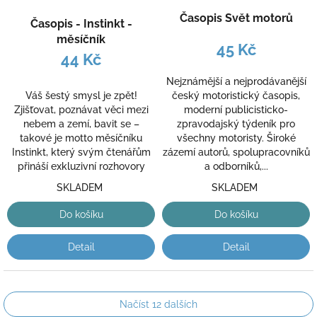
Časopis Svět motorů
Časopis - Instinkt -
měsíčník
45 Kč
44 Kč
Nejznámější a nejprodávanější
Váš šestý smysl je zpět!
český motoristický časopis,
Zjišťovat, poznávat věci mezi
moderní publicisticko-
nebem a zemí, bavit se –
zpravodajský týdeník pro
takové je motto měsíčníku
všechny motoristy. Široké
Instinkt, který svým čtenářům
zázemí autorů, spolupracovníků
přináší exkluzivní rozhovory
a odborníků,...
SKLADEM
SKLADEM
Do košíku
Do košíku
Detail
Detail
Načíst 12 dalších