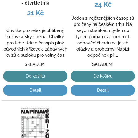
k
- čtvrtletnik
24 Kč
t
21 Kč
ů
Jeden z nejčtenějších časopisů
pro ženy na českém trhu. Na
Chvilka pro relax je oblíbený
svých stránkách týden co
křížovkářský speciál Chvilky
týden pomáhá ženám najít
pro tebe. Jde o časopis plný
odpověď či radu na jejich
původních křížovek, zábavných
otázky a problémy. Nabízí
kvízů a sudoku pro volný čas.
odpočinek při...
SKLADEM
SKLADEM
Do košíku
Do košíku
Detail
Detail