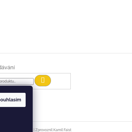
dávání
Hledat
ouhlasím
|
Vytvořil Shoptet
Zprovoznil Kamil Faist