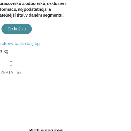
pracovníků a odborníků, exkluzivní
nformace, nejpodstatnější a
telnější titul v daném segmentu.
Do košíku
rokový balík do 5 kg
13 kg
ZEPTAT SE
book
Rychlé doručení