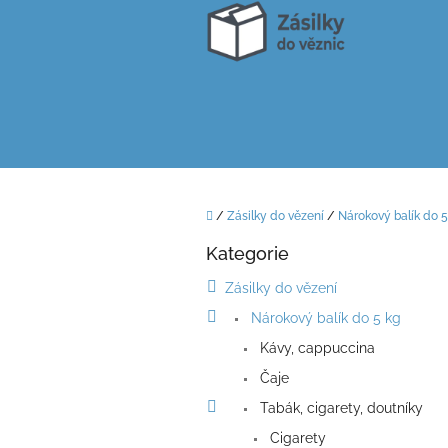
Přejít
na
obsah
Domů
/
Zásilky do vězení
/
Nárokový balík do 5
P
Kategorie
o
Přeskočit
kategorie
s
Zásilky do vězení
t
Nárokový balík do 5 kg
r
a
Kávy, cappuccina
n
Čaje
n
í
Tabák, cigarety, doutníky
p
Cigarety