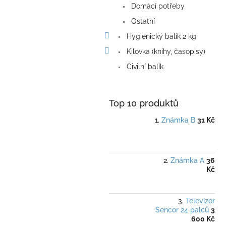
Domácí potřeby
Ostatní
Hygienický balík 2 kg
Kilovka (knihy, časopisy)
Civilní balík
Top 10 produktů
Známka B
31 Kč
Známka A
36
Kč
Televizor
Sencor 24 palců
3
600 Kč