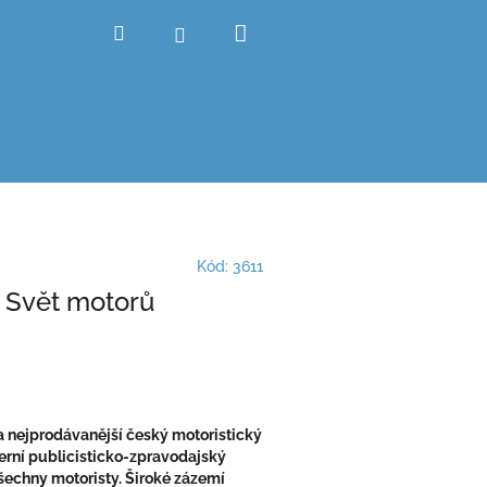
Nákupní
Hledat
Přihlášení
košík
Kód:
3611
 Svět motorů
a nejprodávanější český motoristický
erní publicisticko-zpravodajský
šechny motoristy. Široké zázemí