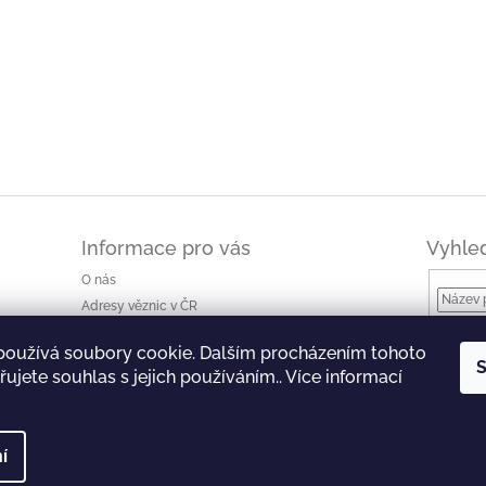
Informace pro vás
Vyhle
O nás
Adresy věznic v ČR
Jak nakupovat a ceny dopravy
používá soubory cookie. Dalším procházením tohoto
Ke stažení
S
ujete souhlas s jejich používáním.. Více informací
Obchodní podmínky
Podmínky ochrany osobních údajů
í
 Všechna práva vyhrazena.