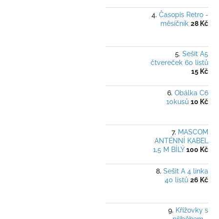
Časopis Retro -
měsíčník
28 Kč
Sešit A5
čtvereček 60 listů
15 Kč
Obálka C6
10kusů
10 Kč
MASCOM
ANTÉNNÍ KABEL
1,5 M BÍLÝ
100 Kč
Sešit A 4 linka
40 listů
26 Kč
Křížovky s