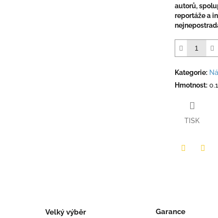
autorů, spolu
reportáže a i
nejnepostrada
Kategorie
:
Ná
Hmotnost
:
0.
TISK
Twitter
Face
Garance
Velký výběr