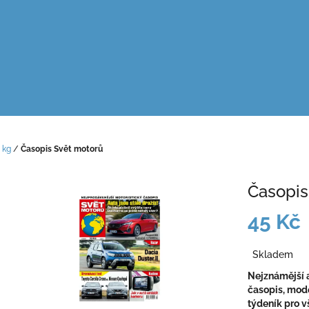
 kg
/
Časopis Svět motorů
Časopis
45 Kč
Měrná
Skladem
cena:
Nejznámější 
časopis, mod
týdeník pro v