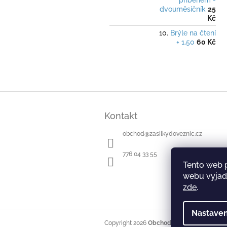
příběhem -
dvouměsíčník
25
Kč
Brýle na čtení
+ 1,50
60 Kč
Z
á
Kontakt
p
a
obchod
@
zasilkydoveznic.cz
t
í
776 04 33 55
Tento web 
webu vyjadř
zde
.
Nastaven
Copyright 2026
Obchod Zásilky do věznic
.