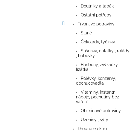
a
Doutníky a tabák
n
e
Ostatní potřeby
l
Trvanlivé potraviny
Slané
Čokolády, tyčinky
Sušenky, oplatky , rolády
, bábovky
Bonbony, žvýkačky,
lízátka
Polévky, konzervy,
dochucovadla
Vitaminy, instantní
nápoje, pochutiny bez
vaření
Obilninové potraviny
Uzeniny , sýry
Drobné elektro