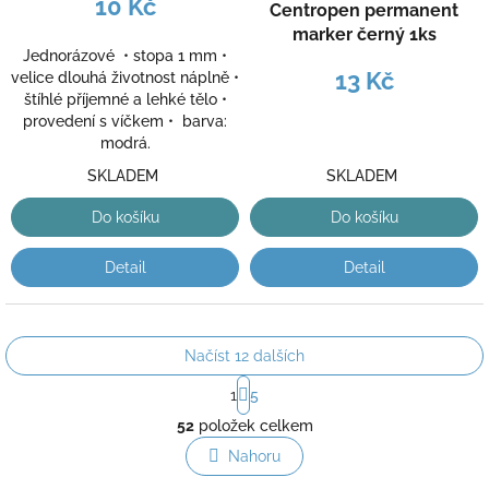
10 Kč
Centropen permanent
marker černý 1ks
Jednorázové • stopa 1 mm •
13 Kč
velice dlouhá životnost náplně •
štíhlé příjemné a lehké tělo •
provedení s víčkem • barva:
modrá.
SKLADEM
SKLADEM
Do košíku
Do košíku
Detail
Detail
Načíst 12 dalších
S
1
5
t
O
r
52
položek celkem
v
á
l
Nahoru
n
á
k