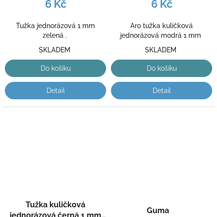
1ks
1ks
6 Kč
6 Kč
Tužka jednorázová 1 mm
Aro tužka kuličková
zelená .
jednorázová modrá 1 mm
SKLADEM
SKLADEM
Do košíku
Do košíku
Detail
Detail
Tužka kuličková
Guma
jednorázová černá 1 mm