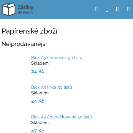
Přejít
Nák
Hledat
Přihlášení
na
obsah
koší
Papírenské zboží
Nejprodávanější
Blok A5 čtvereček 50 listů
Skladem
24 Kč
Blok A5 linka 50 listů
Skladem
24 Kč
Blok A4 čtverečkovaný 50 listů
Skladem
47 Kč