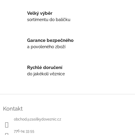
o
d
v
a
á
Velký výběr
c
n
í
sortimentu do balíčku
í
p
r
v
Garance bezpečného
k
a povoleného zboží
y
v
ý
p
Rychlé doručení
i
do jakékoli věznice
s
u
Z
á
Kontakt
p
a
obchod
@
zasilkydoveznic.cz
t
í
776 04 33 55