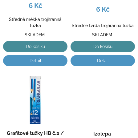
k
6 Kč
6 Kč
t
ů
Středně měkká trojhranná
tužka
Středně tvrdá trojhranná tužka
SKLADEM
SKLADEM
Do košíku
Do košíku
Detail
Detail
Grafitové tužky HB č.2 /
Izolepa