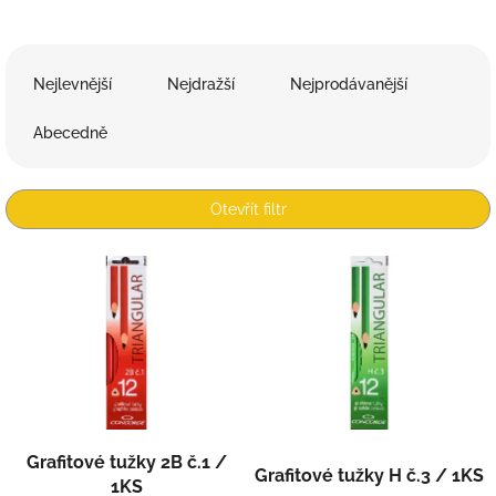
Ř
a
Nejlevnější
Nejdražší
Nejprodávanější
z
e
Abecedně
n
í
p
Otevřít filtr
r
o
V
d
ý
u
p
k
i
t
s
ů
p
r
o
d
Grafitové tužky 2B č.1 /
Grafitové tužky H č.3 / 1KS
u
1KS