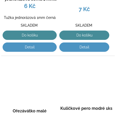
1ks
6 Kč
7 Kč
Tužka jednorázová 1mm černá
SKLADEM
SKLADEM
Do košíku
Do košíku
Detail
Detail
Kuličkové pero modré 1ks
Ořezávátko malé