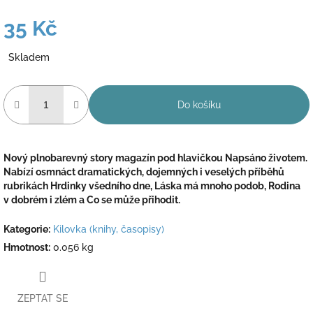
35 Kč
Měrná
Skladem
cena:
Do košíku
Nový plnobarevný story magazín pod hlavičkou Napsáno životem.
Nabízí osmnáct dramatických, dojemných i veselých příběhů
rubrikách Hrdinky všedního dne, Láska má mnoho podob, Rodina
v dobrém i zlém a Co se může přihodit.
Kategorie
:
Kilovka (knihy, časopisy)
Hmotnost
:
0.056 kg
ZEPTAT SE