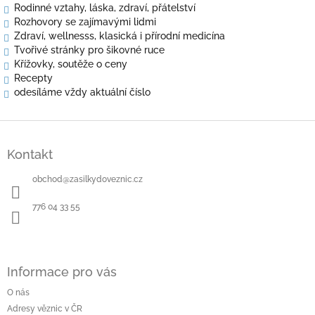
Rodinné vztahy, láska, zdraví, přátelství
Rozhovory se zajímavými lidmi
Zdraví, wellnesss, klasická i přírodní medicína
Tvořivé stránky pro šikovné ruce
Křížovky, soutěže o ceny
Recepty
odesíláme vždy aktuální číslo
Z
á
Kontakt
p
a
obchod
@
zasilkydoveznic.cz
t
í
776 04 33 55
Informace pro vás
O nás
Adresy věznic v ČR