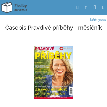
Přejít
Nák
Hledat
Přihlášení
na
obsah
koší
Kód:
3606
Časopis Pravdivé příběhy - měsíčník