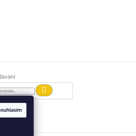
dávání
Hledat
ouhlasím