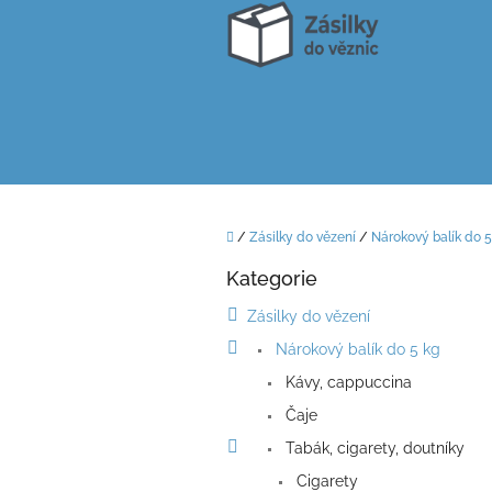
Přejít
na
obsah
Domů
/
Zásilky do vězení
/
Nárokový balík do 5
P
Kategorie
o
Přeskočit
kategorie
s
Zásilky do vězení
t
Nárokový balík do 5 kg
r
a
Kávy, cappuccina
n
Čaje
n
í
Tabák, cigarety, doutníky
p
Cigarety