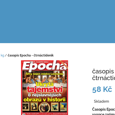
 kg
/
časopis Epocha - čtrnáctideník
časopis
čtrnáct
58 Kč
Měrná
Skladem
cena:
Časopis Epoc
vysoce zajíma