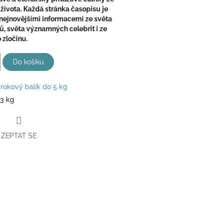
 života. Každá stránka časopisu je
 nejnovějšími informacemi ze světa
, světa významných celebrit i ze
 zločinu.
Do košíku
rokový balík do 5 kg
13 kg
ZEPTAT SE
book