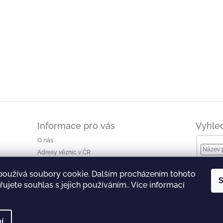
Informace pro vás
Vyhle
O nás
Adresy věznic v ČR
Jak nakupovat a ceny dopravy
používá soubory cookie. Dalším procházením tohoto
Ke stažení
S
ujete souhlas s jejich používáním.. Více informací
Obchodní podmínky
Podmínky ochrany osobních údajů
í