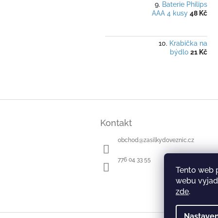
Baterie Philips
AAA 4 kusy
48 Kč
Krabička na
býdlo
21 Kč
Z
á
Kontakt
p
a
obchod
@
zasilkydoveznic.cz
t
í
776 04 33 55
Tento web 
webu vyjadř
zde
.
Nastaven