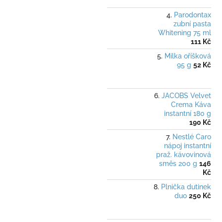
Parodontax
zubní pasta
Whitening 75 ml
111 Kč
Milka oříšková
95 g
52 Kč
JACOBS Velvet
Crema Káva
instantní 180 g
190 Kč
Nestlé Caro
nápoj instantní
praž. kávovinová
směs 200 g
146
Kč
Plnička dutinek
duo
250 Kč