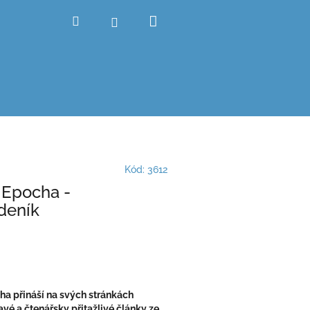
Nákupní
Hledat
Přihlášení
košík
Kód:
3612
 Epocha -
ideník
ha přináší na svých stránkách
vé a čtenářsky přitažlivé články ze