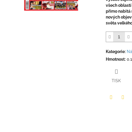
všech oblastí
přímo nabitá
nových objevů
světa velkého
Kategorie
:
Ná
Hmotnost
:
0.
TISK
Twitter
Face