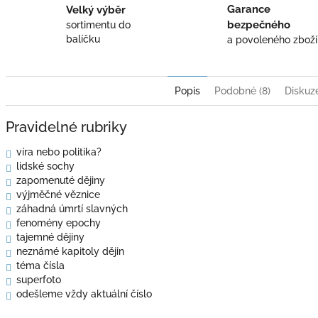
Garance
Velký výběr
bezpečného
sortimentu do
balíčku
a povoleného zboží
Popis
Podobné (8)
Diskuz
Pravidelné rubriky
víra nebo politika?
lidské sochy
zapomenuté dějiny
výjměčné věznice
záhadná úmrtí slavných
fenomény epochy
tajemné dějiny
neznámé kapitoly dějin
téma čísla
superfoto
odešleme vždy aktuální číslo