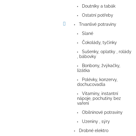
a
Doutníky a tabák
n
e
Ostatní potřeby
l
Trvanlivé potraviny
Slané
Čokolády, tyčinky
Sušenky, oplatky , rolády
, bábovky
Bonbony, žvýkačky,
lízátka
Polévky, konzervy,
dochucovadla
Vitaminy, instantní
nápoje, pochutiny bez
vaření
Obilninové potraviny
Uzeniny , sýry
Drobné elektro