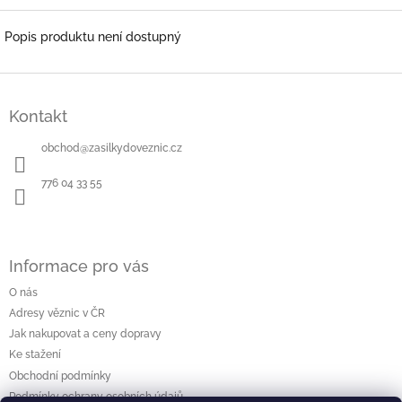
Popis produktu není dostupný
Z
á
Kontakt
p
a
obchod
@
zasilkydoveznic.cz
t
í
776 04 33 55
Informace pro vás
O nás
Adresy věznic v ČR
Jak nakupovat a ceny dopravy
Ke stažení
Obchodní podmínky
Podmínky ochrany osobních údajů