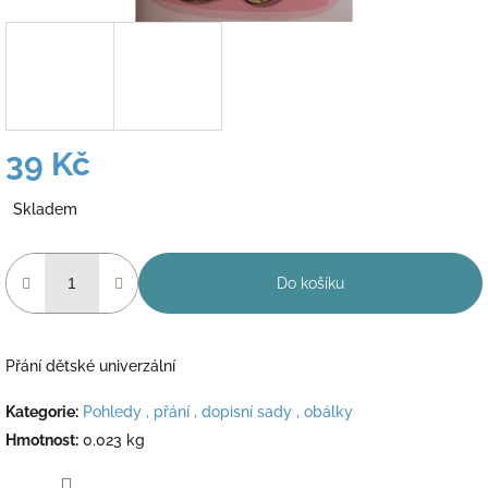
39 Kč
Měrná
Skladem
cena:
Do košíku
Přání dětské univerzální
Kategorie
:
Pohledy , přání , dopisní sady , obálky
Hmotnost
:
0.023 kg