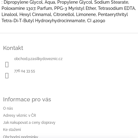
: Dipropylene Glycol, Aqua, Propylene Glycol, Sodium Stearate,
Poloxamine 1307, Parfum, PPG-3 Myristyl Ether, Tetrasodium EDTA,
Linalool, Hexyl Cinnamal, Citronellol, Limonene, Pentaerythrityl
Tetra-Di-T-Butyl Hydroxyhydrocinnamate, CI 42090
Z
á
Kontakt
p
a
obchod
@
zasilkydoveznic.cz
t
í
776 04 33 55
Informace pro vás
O nás
Adresy věznic v ČR
Jak nakupovat a ceny dopravy
Ke stažení
Obchodní podmínky