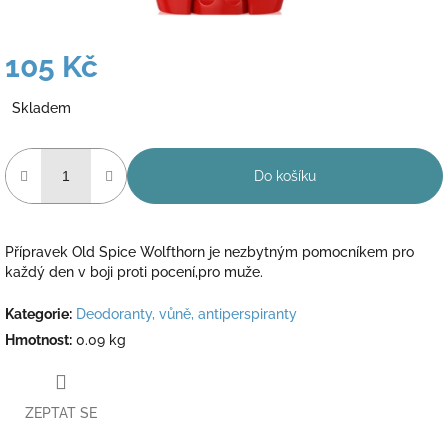
105 Kč
Měrná
Skladem
cena:
Do košíku
Přípravek Old Spice Wolfthorn je nezbytným pomocníkem pro
každý den v boji proti pocení,pro muže.
Kategorie
:
Deodoranty, vůně, antiperspiranty
Hmotnost
:
0.09 kg
ZEPTAT SE