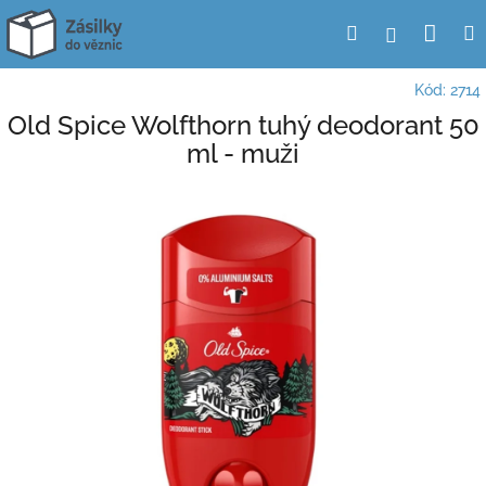
Přejít
Nák
Hledat
Přihlášení
na
obsah
koší
Kód:
2714
Old Spice Wolfthorn tuhý deodorant 50
ml - muži