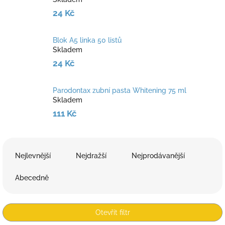
24 Kč
Blok A5 linka 50 listů
Skladem
24 Kč
Parodontax zubní pasta Whitening 75 ml
Skladem
111 Kč
Ř
a
Nejlevnější
Nejdražší
Nejprodávanější
z
e
Abecedně
n
í
p
Otevřít filtr
r