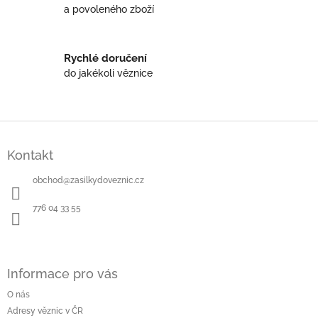
a povoleného zboží
y
v
ý
p
Rychlé doručení
i
do jakékoli věznice
s
u
Z
á
Kontakt
p
a
obchod
@
zasilkydoveznic.cz
t
í
776 04 33 55
Informace pro vás
O nás
Adresy věznic v ČR