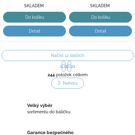
SKLADEM
SKLADEM
Do košíku
Do košíku
Detail
Detail
Načíst 12 dalších
S
1
2
21
t
O
r
244
položek celkem
v
á
l
Nahoru
n
á
k
o
d
v
a
á
Velký výběr
c
n
í
sortimentu do balíčku
í
p
r
v
Garance bezpečného
k