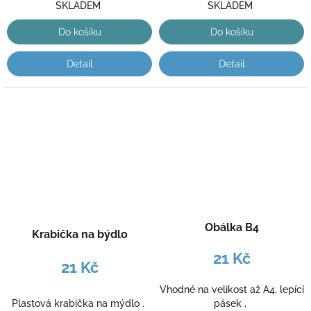
SKLADEM
SKLADEM
Do košíku
Do košíku
Detail
Detail
Obálka B4
Krabička na býdlo
21 Kč
21 Kč
Vhodné na velikost až A4, lepící
Plastová krabička na mýdlo .
pásek ,