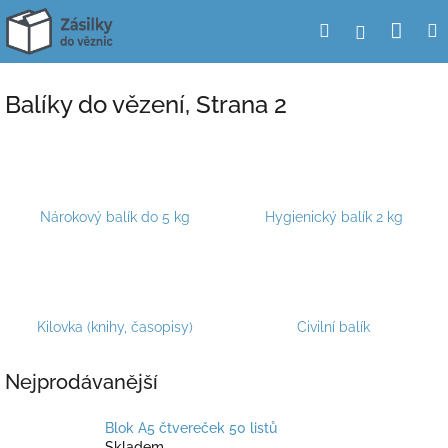
Přejít
Nák
Hledat
Přihlášení
na
obsah
koší
Balíky do vězení
, Strana 2
Nárokový balík do 5 kg
Hygienický balík 2 kg
Kilovka (knihy, časopisy)
Civilní balík
Nejprodávanější
Blok A5 čtvereček 50 listů
Skladem