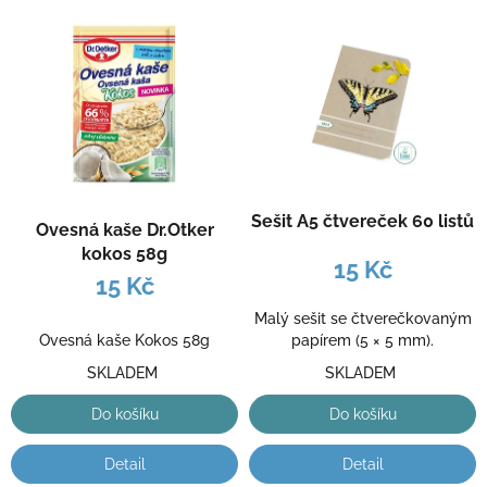
o
V
d
ý
u
p
k
i
t
s
ů
p
r
o
d
Sešit A5 čtvereček 60 listů
Ovesná kaše Dr.Otker
u
kokos 58g
k
15 Kč
15 Kč
t
ů
Malý sešit se čtverečkovaným
Ovesná kaše Kokos 58g
papírem (5 × 5 mm).
SKLADEM
SKLADEM
Do košíku
Do košíku
Detail
Detail