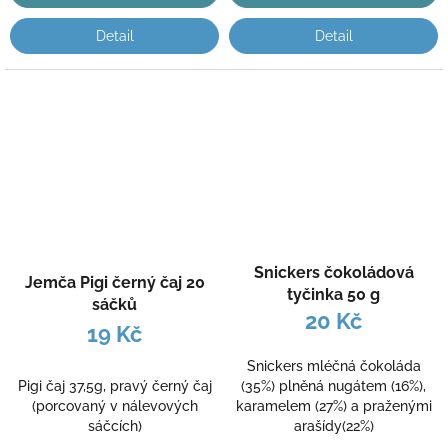
Detail
Detail
Snickers čokoládová
Jemča Pigi černý čaj 20
tyčinka 50 g
sáčků
20 Kč
19 Kč
Snickers mléčná čokoláda
Pigi čaj 37,5g, pravý černý čaj
(35%) plněná nugátem (16%),
(porcovaný v nálevových
karamelem (27%) a praženými
sáčcích)
arašídy(22%)