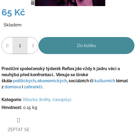
65 Kč
Měrná
Skladem
cena:
Do košíku
Prestižní společenský týdeník Reflex jde vždy k jádru věci a
neuhýbá před konfrontací.
. Věnuje se široké
škále
politických
,
ekonomických
, sociálních či
kulturních
témat
z
domova
i
zahraničí
.
Kategorie
:
Kilovka (knihy, časopisy)
Hmotnost
:
0.15 kg
ZEPTAT SE