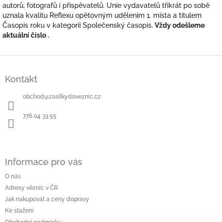
autorů, fotografů i přispěvatelů. Unie vydavatelů třikrát po sobě
uznala kvalitu Reflexu opětovným udělením 1. místa a titulem
Časopis roku v kategorii Společenský časopis.
Vždy odešleme
aktuální číslo .
Z
á
Kontakt
p
a
obchod
@
zasilkydoveznic.cz
t
í
776 04 33 55
Informace pro vás
O nás
Adresy věznic v ČR
Jak nakupovat a ceny dopravy
Ke stažení