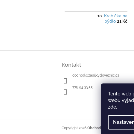
Krabička na
býdlo
21 Kč
Z
á
Kontakt
p
a
obchod
@
zasilkydoveznic.cz
t
í
776 04 33 55
Tento web 
webu vyjadř
zde
.
Nastaven
Copyright 2026
Obchod Zásilky do věznic
.