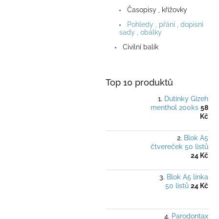
a
Časopisy , křížovky
n
e
Pohledy , přání , dopisní
sady , obálky
l
Civilní balík
Top 10 produktů
Dutinky Gizeh
menthol 200ks
58
Kč
Blok A5
čtvereček 50 listů
24 Kč
Blok A5 linka
50 listů
24 Kč
Parodontax