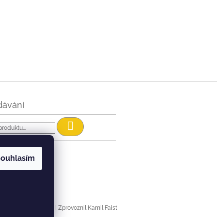
dávání
Hledat
ouhlasím
|
Vytvořil Shoptet
Zprovoznil Kamil Faist