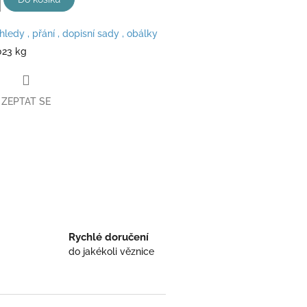
hledy , přání , dopisní sady , obálky
023 kg
ZEPTAT SE
book
Rychlé doručení
do jakékoli věznice