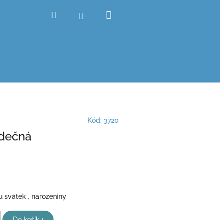
Nákupní
Hledat
Přihlášení
košík
Kód:
3720
rdečná
u svátek , narozeniny
Do košíku