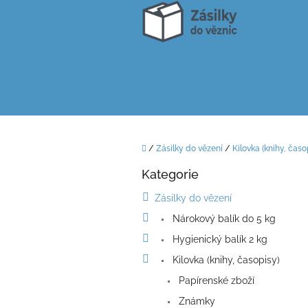
Přejít
na
obsah
Domů
/
Zásilky do vězení
/
Kilovka (knihy, časo
P
Kategorie
o
Přeskočit
kategorie
s
Zásilky do vězení
t
Nárokový balík do 5 kg
r
a
Hygienický balík 2 kg
n
Kilovka (knihy, časopisy)
n
í
Papírenské zboží
p
Známky