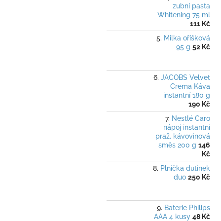
zubní pasta
Whitening 75 ml
111 Kč
Milka oříšková
95 g
52 Kč
JACOBS Velvet
Crema Káva
instantní 180 g
190 Kč
Nestlé Caro
nápoj instantní
praž. kávovinová
směs 200 g
146
Kč
Plnička dutinek
duo
250 Kč
Baterie Philips
AAA 4 kusy
48 Kč