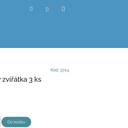
Nákupní
Hledat
Přihlášení
košík
Kód:
3704
 zvířátka 3 ks
Do košíku