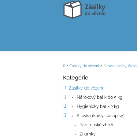
Přejít
na
obsah
Domů
/
Zásilky do vězení
/
Kilovka (knihy, časo
P
Kategorie
o
Přeskočit
kategorie
s
Zásilky do vězení
t
Nárokový balík do 5 kg
r
a
Hygienický balík 2 kg
n
Kilovka (knihy, časopisy)
n
í
Papírenské zboží
p
Známky