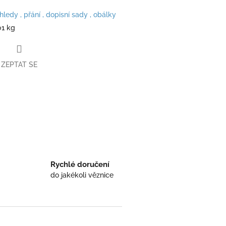
hledy , přání , dopisní sady , obálky
01 kg
ZEPTAT SE
book
Rychlé doručení
do jakékoli věznice