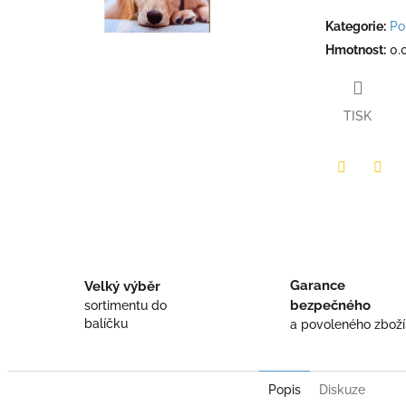
Kategorie
:
Po
Hmotnost
:
0.
TISK
Twitter
Face
Garance
Velký výběr
bezpečného
sortimentu do
balíčku
a povoleného zboží
Popis
Diskuze