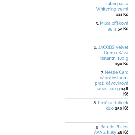
zubní pasta
Whitening 75 ml
111 Kč
Milka oříšková
95 g
52 Kč
JACOBS Velvet
Crema Káva
instantní 180 g
190 Kč
Nestlé Caro
nápoj instantní
praž. kávovinová
směs 200 g
146
Kč
Plnička dutinek
duo
250 Kč
Baterie Philips
AAA 4 kusy
48 Kč