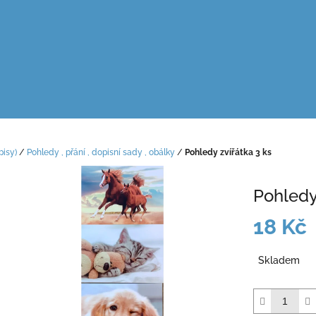
pisy)
/
Pohledy , přání , dopisní sady , obálky
/
Pohledy zvířátka 3 ks
Pohledy
18 Kč
Měrná
Skladem
cena: