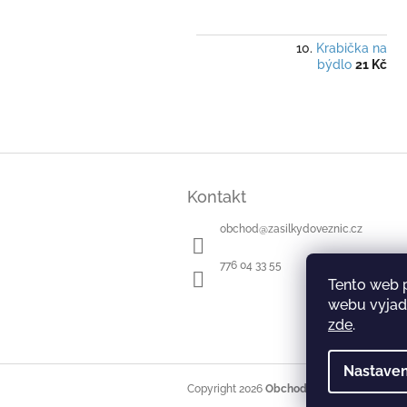
Krabička na
býdlo
21 Kč
Z
á
Kontakt
p
a
obchod
@
zasilkydoveznic.cz
t
í
776 04 33 55
Tento web 
webu vyjadř
zde
.
Nastaven
Copyright 2026
Obchod Zásilky do věznic
.