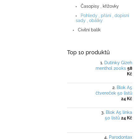
a
Časopisy , křížovky
n
e
Pohledy , přání , dopisní
sady , obálky
l
Civilní balík
Top 10 produktů
Dutinky Gizeh
menthol 200ks
58
Kč
Blok A5
čtvereček 50 listů
24 Kč
Blok A5 linka
50 listů
24 Kč
Parodontax