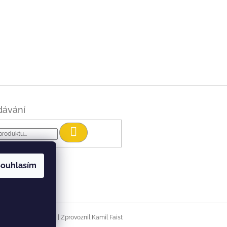
dávání
Hledat
ouhlasím
|
Vytvořil Shoptet
Zprovoznil Kamil Faist