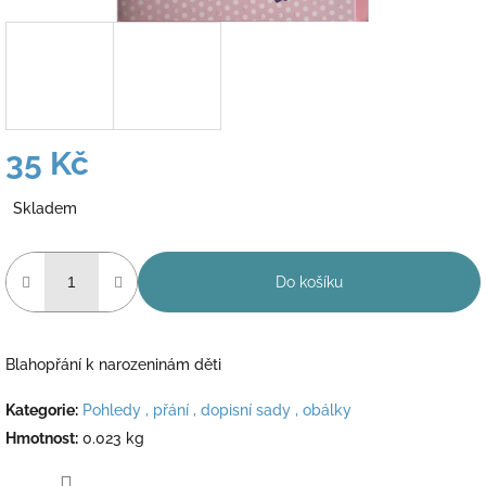
35 Kč
Měrná
Skladem
cena:
Do košíku
Blahopřání k narozeninám děti
Kategorie
:
Pohledy , přání , dopisní sady , obálky
Hmotnost
:
0.023 kg