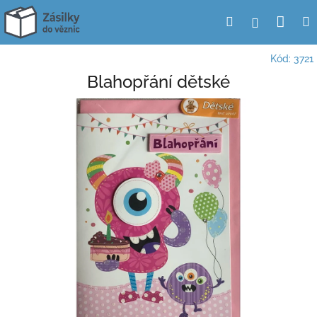
Přejít
Nák
Hledat
Přihlášení
na
obsah
koší
Kód:
3721
Blahopřání dětské