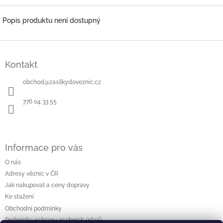
Popis produktu není dostupný
Z
á
Kontakt
p
a
obchod
@
zasilkydoveznic.cz
t
í
776 04 33 55
Informace pro vás
O nás
Adresy věznic v ČR
Jak nakupovat a ceny dopravy
Ke stažení
Obchodní podmínky
Podmínky ochrany osobních údajů