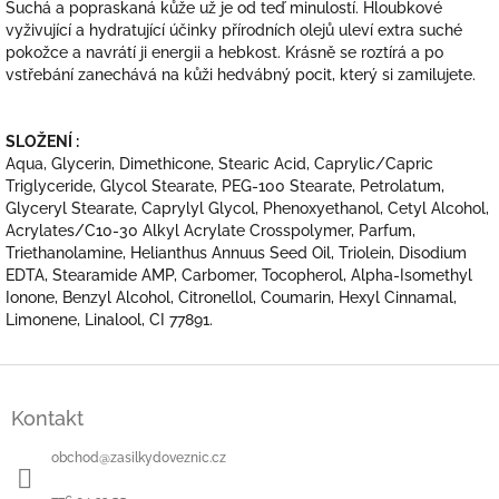
Suchá a popraskaná kůže už je od teď minulostí. Hloubkové
vyživující a hydratující účinky přírodních olejů uleví extra suché
pokožce a navrátí ji energii a hebkost. Krásně se roztírá a po
vstřebání zanechává na kůži hedvábný pocit, který si zamilujete.
SLOŽENÍ :
Aqua, Glycerin, Dimethicone, Stearic Acid, Caprylic/Capric
Triglyceride, Glycol Stearate, PEG-100 Stearate, Petrolatum,
Glyceryl Stearate, Caprylyl Glycol, Phenoxyethanol, Cetyl Alcohol,
Acrylates/C10-30 Alkyl Acrylate Crosspolymer, Parfum,
Triethanolamine, Helianthus Annuus Seed Oil, Triolein, Disodium
EDTA, Stearamide AMP, Carbomer, Tocopherol, Alpha-Isomethyl
Ionone, Benzyl Alcohol, Citronellol, Coumarin, Hexyl Cinnamal,
Limonene, Linalool, CI 77891.
Z
á
Kontakt
p
a
obchod
@
zasilkydoveznic.cz
t
í