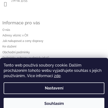
776 04 33 55
Informace pro vás
O nás
Adresy věznic v ČR
Jak nakupovat a ceny dopravy
Ke stažení
Obchodní podmínky
Podmínky ochrany osobních údajů
Tento web používá soubory cookie. Dalším
procházením tohoto webu vyjadřujete souhlas s jejich
Vyhledávání
používáním.. Více informací
zde
.
Hledat
Nastavení
|
Copyright 2026
Obchod Zásilky
Souhlasím
Vytvořil Shoptet
Zprovoznil Kamil Faist