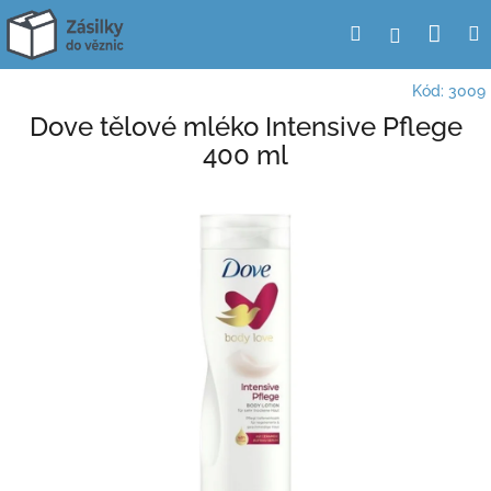
Přejít
Nák
Hledat
Přihlášení
na
obsah
koší
Kód:
3009
Dove tělové mléko Intensive Pflege
400 ml