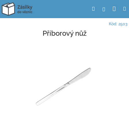
Přejít
Nák
Hledat
Přihlášení
na
obsah
koší
Kód:
2503
Příborový nůž