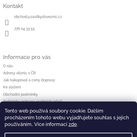
á
Kontakt
p
a
obchod
@
zasilkydoveznic.cz
t
í
776 04 33 55
Informace pro vás
O nás
Adresy věznic v ČR
Jak nakupovat a ceny dopravy
Ke stažení
Obchodní podmínky
Podmínky ochrany osobních údajů
Tento web používá soubory cookie. Dalším
procházením tohoto webu vyjadřujete souhlas s jejich
Vyhledávání
používáním.. Více informací
zde
.
Hledat