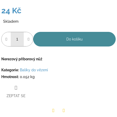
24 Kč
Měrná
Skladem
cena:
Do košíku
Nerezový příborový nůž
Kategorie
:
Balíky do vězení
Hmotnost
:
0.052 kg
ZEPTAT SE