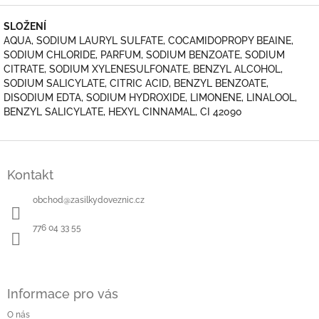
SLOŽENÍ
AQUA, SODIUM LAURYL SULFATE, COCAMIDOPROPY BEAINE,
SODIUM CHLORIDE, PARFUM, SODIUM BENZOATE, SODIUM
CITRATE, SODIUM XYLENESULFONATE, BENZYL ALCOHOL,
SODIUM SALICYLATE, CITRIC ACID, BENZYL BENZOATE,
DISODIUM EDTA, SODIUM HYDROXIDE, LIMONENE, LINALOOL,
BENZYL SALICYLATE, HEXYL CINNAMAL, CI 42090
Z
á
Kontakt
p
a
obchod
@
zasilkydoveznic.cz
t
í
776 04 33 55
Informace pro vás
O nás