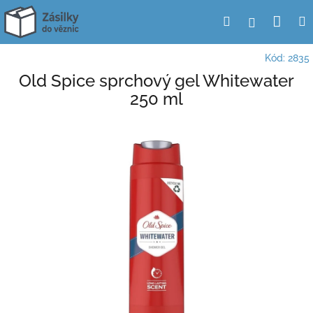
Přejít
Nák
Hledat
Přihlášení
na
obsah
koší
Kód:
2835
Old Spice sprchový gel Whitewater
250 ml