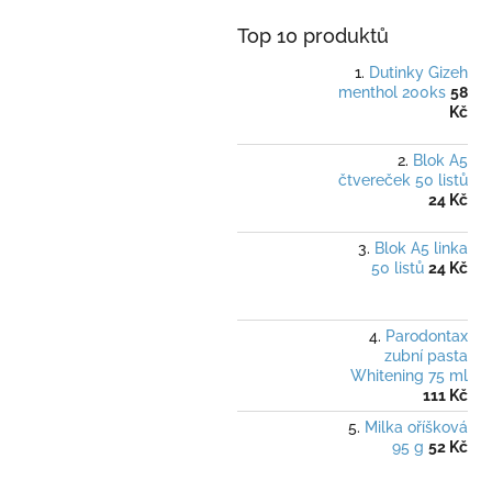
a
n
Top 10 produktů
e
Dutinky Gizeh
l
menthol 200ks
58
Kč
Blok A5
čtvereček 50 listů
24 Kč
Blok A5 linka
50 listů
24 Kč
Parodontax
zubní pasta
Whitening 75 ml
111 Kč
Milka oříšková
95 g
52 Kč