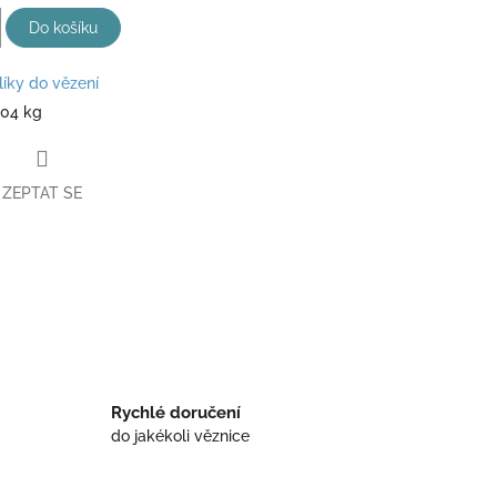
Do košíku
líky do vězení
104 kg
ZEPTAT SE
book
Rychlé doručení
do jakékoli věznice