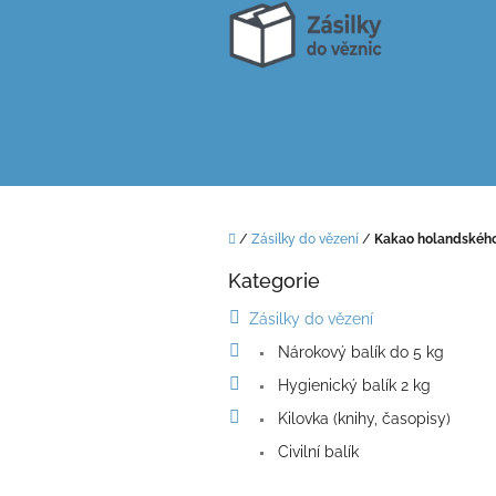
Přejít
na
obsah
Domů
/
Zásilky do vězení
/
Kakao holandského
P
Kategorie
o
Přeskočit
kategorie
s
Zásilky do vězení
t
Nárokový balík do 5 kg
r
a
Hygienický balík 2 kg
n
Kilovka (knihy, časopisy)
n
í
Civilní balík
p