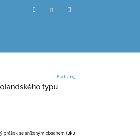
Nákupní
Hledat
Přihlášení
košík
Kód:
2113
olandského typu
ý prášek se sníženým obsahem tuku