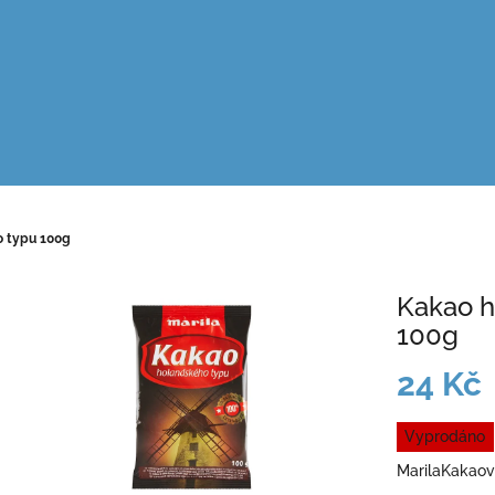
 typu 100g
Kakao h
100g
24 Kč
Měrná
Vyprodáno
cena:
MarilaKakaov