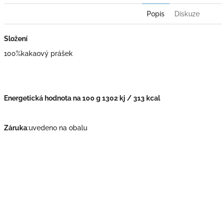
Popis
Diskuze
Složení
100%kakaový prášek
Energetická hodnota na 100 g 1302 kj / 313 kcal
Záruka
:uvedeno na obalu