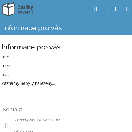
Přejít
Nák
Hledat
Přihlášení
na
obsah
koší
Informace pro vás
Informace pro vás
tete
teee
test
Záznamy nebyly nalezeny...
Z
á
Kontakt
p
a
obchod
@
zasilkydoveznic.cz
t
í
776 04 33 55